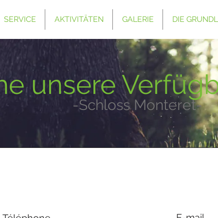
SERVICE
AKTIVITÄTEN
GALERIE
DIE GRUND
he unsere Verfügb
-Schloss Monteret-
E-mail