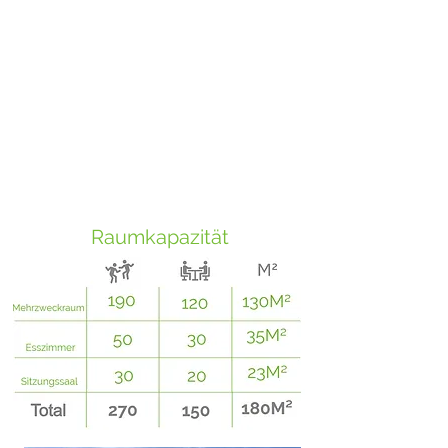
Monteret Nouveau bietet 50 Betten in
Einzelzimmern und Schlafsälen. Das Gebäude
verfügt außerdem über eine ausgestattete
Küche, ein Esszimmer, einen
Besprechungsraum, zwei Werkstätten für
kreative Aktivitäten sowie einen großen
Mehrzweckraum im Nebengebäude (130 m2),
der zur Miete hinzugebucht werden kann.
Raumkapazität