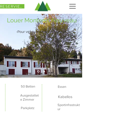
RESERVIEREN
Louer Monteret Nouveau
-Pour vos événements et camps-
50 Betten
Essen
Ausgestattet
Kabellos
e Zimmer
Sportinfrastrukt
Parkplatz
ur