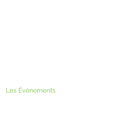
Les
É
vénements