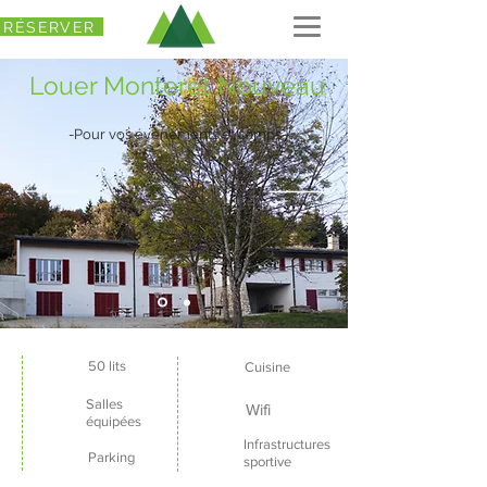
RÉSERVER
Louer Monteret Nouveau
-Pour vos événements et camps-
50 lits
Cuisine
Salles
Wifi
équipées
Infrastructures
Parking
sportive